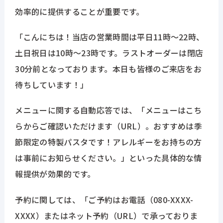
ホーム
効率的に提供することが重要です。
「こんにちは！当店の営業時間は平日11時〜22時、
Atouchとは
土日祝日は10時〜23時です。ラストオーダーは閉店
30分前となっております。本日も皆様のご来店をお
機能
待ちしています！」
メニューに関する自動応答では、「メニューはこち
導入事例
らからご確認いただけます（URL）。おすすめは季
節限定の特製パスタです！アレルギーをお持ちの方
料金
は事前にお知らせください。」といった具体的な情
報提供が効果的です。
お役立ち資料
予約に関しては、「ご予約はお電話（080-XXXX-
ニュース
XXXX）またはネット予約（URL）で承っておりま