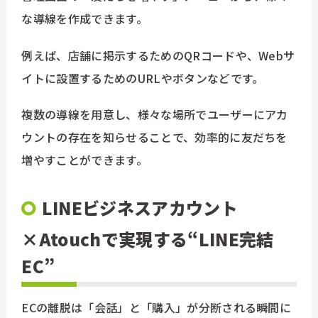
な導線を作成できます。
イベント・セミナー
例えば、店舗に掲示するためのQRコードや、Webサ
イトに設置するためのURLやボタンなどです。
ブログ
複数の導線を用意し、様々な場所でユーザーにアカ
お問い合わせ
ウントの存在を知らせることで、効率的に友だちを
増やすことができます。
いますぐ無料で申し込む
LINEビジネスアカウント
03-6277-6766
×Atouchで実現する“LINE完結
【受付時間】9:00～18:00
EC”
ECの離脱は「会話」と「購入」が分断される瞬間に