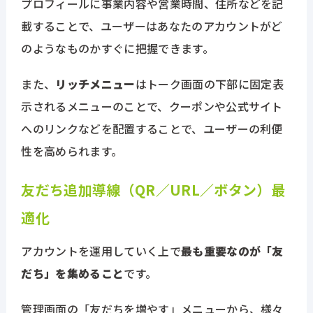
プロフィールに事業内容や営業時間、住所などを記
ホーム
載することで、ユーザーはあなたのアカウントがど
のようなものかすぐに把握できます。
Atouchとは
また、
リッチメニュー
はトーク画面の下部に固定表
示されるメニューのことで、クーポンや公式サイト
機能
へのリンクなどを配置することで、ユーザーの利便
性を高められます。
導入事例
友だち追加導線（QR／URL／ボタン）最
料金
適化
アカウントを運用していく上で
最も重要なのが「友
お役立ち資料
だち」を集めること
です。
ニュース
管理画面の「友だちを増やす」メニューから、様々