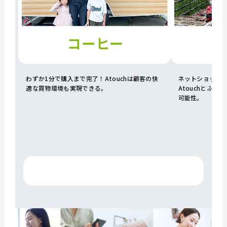
わずか1分で購入まで完了！Atouchは顧客の快
ネットショップ
適な買物環境も実現できる。
Atouchとふ
ホーム
可能性。
Atouchとは
機能
導入事例