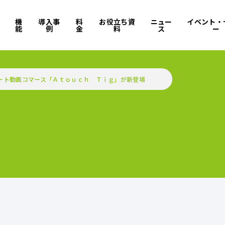
機
導入事
料
お役立ち資
ニュー
イベント・
能
例
金
料
ス
ー
ート動画コマース「Ａｔｏｕｃｈ Ｔｉｇ」が新登場