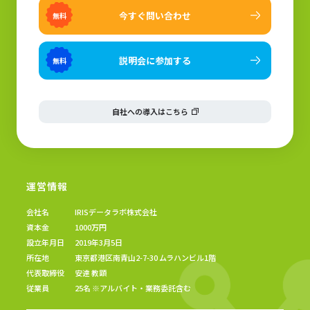
今すぐ問い合わせ
無料
説明会に参加する
無料
自社への導入はこちら
運営情報
会社名
IRISデータラボ株式会社
資本金
1000万円
設立年月日
2019年3月5日
所在地
東京都港区南青山2-7-30 ムラハンビル1階
代表取締役
安達 教顕
従業員
25名 ※アルバイト・業務委託含む